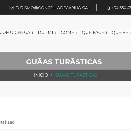
TURISMO@CONCELLODECARINO.GAL
+34 650 47
COMO CHEGAR
DURMIR
COMER
QUE FACER
QUE VE
GUÃ­AS TURÃ­STICAS
INICIO
GUÃ­AS TURÃ­STICAS
stellano