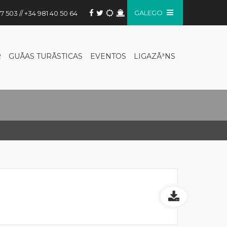
GALEGO
7 503 // +34 981 40 50 64
R
GUÃ­AS TURÃ­STICAS
EVENTOS
LIGAZÃ³NS