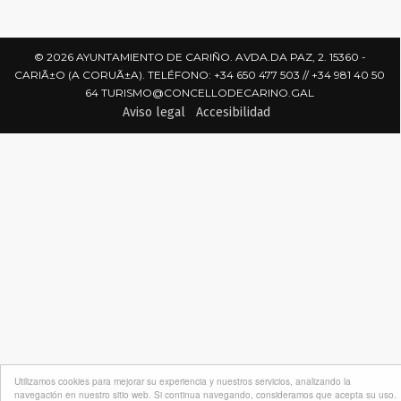
© 2026 AYUNTAMIENTO DE CARIÑO. AVDA.DA PAZ, 2. 15360 -
CARIÃ±O (A CORUÃ±A). TELÉFONO: +34 650 477 503 // +34 981 40 50
64
TURISMO@CONCELLODECARINO.GAL
Aviso legal
Accesibilidad
Utilizamos cookies para mejorar su experiencia y nuestros servicios, analizando la
navegación en nuestro sitio web. Si continua navegando, consideramos que acepta su uso.