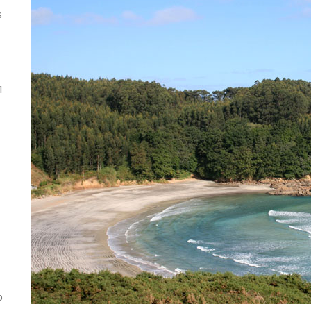
s
1
o