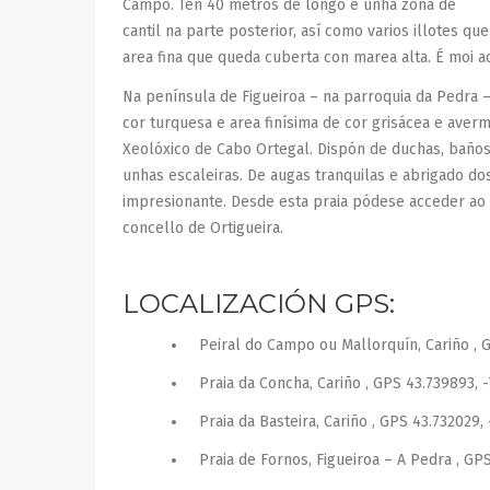
Campo. Ten 40 metros de longo e unha zona de
cantil na parte posterior, así como varios illotes 
area fina que queda cuberta con marea alta. É moi a
Na península de Figueiroa – na parroquia da Pedra 
cor turquesa e area finísima de cor grisácea e aver
Xeolóxico de Cabo Ortegal. Dispón de duchas, baños
unhas escaleiras. De augas tranquilas e abrigado do
impresionante. Desde esta praia pódese acceder ao
concello de Ortigueira.
LOCALIZACIÓN GPS:
Peiral do Campo ou Mallorquín, Cariño , 
Praia da Concha, Cariño , GPS 43.739893, 
Praia da Basteira, Cariño , GPS 43.732029,
Praia de Fornos, Figueiroa – A Pedra , GPS