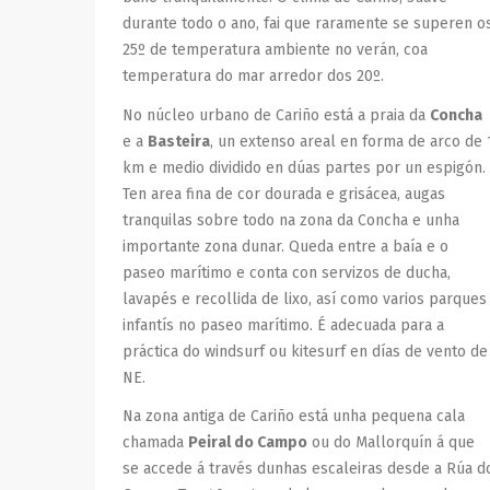
durante todo o ano, fai que raramente se superen o
25º de temperatura ambiente no verán, coa
temperatura do mar arredor dos 20º.
No núcleo urbano de Cariño está a praia da
Concha
e a
Basteira
, un extenso areal en forma de arco de 
km e medio dividido en dúas partes por un espigón.
Ten area fina de cor dourada e grisácea, augas
tranquilas sobre todo na zona da Concha e unha
importante zona dunar. Queda entre a baía e o
paseo marítimo e conta con servizos de ducha,
lavapés e recollida de lixo, así como varios parques
infantís no paseo marítimo. É adecuada para a
práctica do windsurf ou kitesurf en días de vento de
NE.
Na zona antiga de Cariño está unha pequena cala
chamada
Peiral do Campo
ou do Mallorquín á que
se accede á través dunhas escaleiras desde a Rúa d