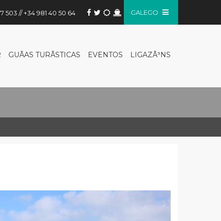
GALEGO
7 503 // +34 981 40 50 64
R
GUÃ­AS TURÃ­STICAS
EVENTOS
LIGAZÃ³NS