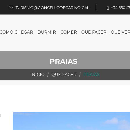
TURISMO@CONCELLODECARINO.GAL
+34 650 47
COMO CHEGAR
DURMIR
COMER
QUE FACER
QUE VE
PRAIAS
INICIO
QUE FACER
PRAIAS
s