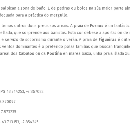
que salpican a zona de baño. É de pedras ou bolos na súa maior parte 
decuada para a práctica do mergullo.
– temos outros dous preciosos areais. A praia de
Fornos
é un fantásti
mellada, que sorprende aos bañistas. Esta cor débese a aportación de
 e servizo de socorrismo durante o verán. A praia de
Figueiras
é outr
s ventos dominantes é o preferido polas familias que buscan tranquil
 areal dos
Cabalos
ou da
Postiña
en marea baixa, unha praia illada x
GPS 43.744253, -7.867022
-7.870097
 -7.873235
 43.713153, -7.854245