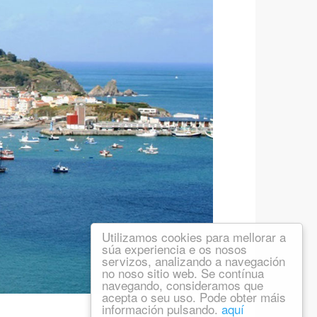
Utilizamos cookies para mellorar a
súa experiencia e os nosos
servizos, analizando a navegación
no noso sitio web. Se contínua
navegando, consideramos que
acepta o seu uso. Pode obter máis
información pulsando.
aquí