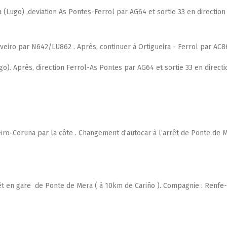
a (Lugo) ,deviation As Pontes-Ferrol par AG64 et sortie 33 en direction
Viveiro par N642/LU862 . Après, continuer à Ortigueira - Ferrol par AC8
o). Après, direction Ferrol-As Pontes par AG64 et sortie 33 en directi
eiro-Coruña par la côte . Changement d’autocar à l’arrêt de Ponte de 
rêt en gare de Ponte de Mera ( à 10km de Cariño ). Compagnie : Renfe