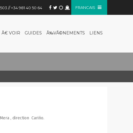
FRANCAIS
503 // +34 981 40 50 64
Ã€ VOIR
GUIDES
Ã‰VÃ©NEMENTS
LIENS
Mera , direction Cariño.