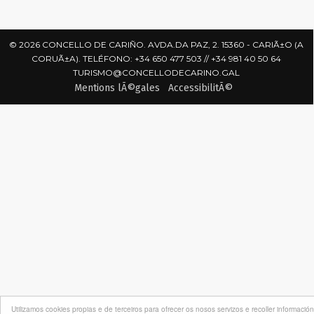
© 2026 CONCELLO DE CARIÑO. AVDA.DA PAZ, 2. 15360 - CARIÃ±O (A
CORUÃ±A). TELÉFONO: +34 650 477 503 // +34 981 40 50 64
TURISMO@CONCELLODECARINO.GAL
Mentions lÃ©gales
AccessibilitÃ©
Utilizamos cookies propias e de terceiros para ofrecer os nosos servizos e recoller información